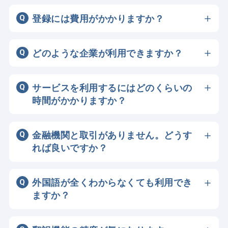
登録には費用がかかりますか？
登録は無料です。
どのような企業が利用できますか？
BIG ADVANCE GLOBALを導入している金
融機関のお客様である日本の企業および東
サービスを利用するにはどのくらいの
南アジアの企業が対象です。
時間がかかりますか？
登録後、金融機関の審査がございます。審
査後すぐに開始できます。
金融機関と取引がありません。どうす
※審査の結果、ご希望に添えないこともご
れば良いですか？
ざいます。
本サービスは、良質なマッチングを実現す
るために、各国の法令に従い本人確認等を
外国語が全くわからなくても利用でき
行った金融機関のお客様の紹介に限定して
ますか？
います。そのため、該当する金融機関での
はい。翻訳機能付きのチャットで、日本語
口座開設が必要となります。
だけでスムーズに商談が可能です。また、