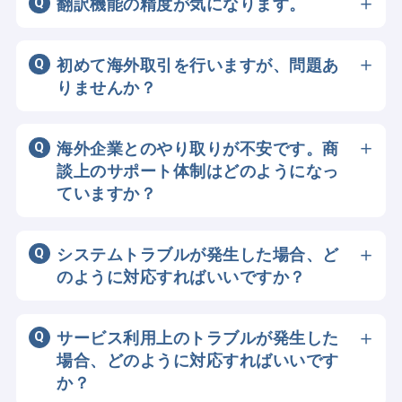
翻訳機能の精度が気になります。
案件情報も、原文と翻訳文を1クリックで
商談に最適化された高精度の翻訳エンジン
切り替えて確認できます。
を使用しています。
初めて海外取引を行いますが、問題あ
りませんか？
はい。初心者の方にも分かりやすい手順で
サポートします。
海外企業とのやり取りが不安です。商
ご不明な点があれば、BIG ADVANCE
談上のサポート体制はどのようになっ
GLOBAL事務局までお問い合わせくださ
ていますか？
い。
商談中は専任のコーディネータがサポート
します。
システムトラブルが発生した場合、ど
のように対応すればいいですか？
BIG ADVANCE GLOBAL事務局までお問い
合わせください。内容を確認の上、対応い
サービス利用上のトラブルが発生した
たします。
場合、どのように対応すればいいです
か？