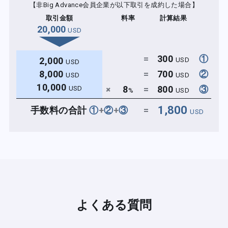
【非Big Advance会員企業が以下取引を成約した場合】
取引金額
料率
計算結果
20,000
USD
=
300
①
2,000
USD
USD
8,000
=
700
②
USD
USD
10,000
+
8
=
800
③
USD
%
USD
1,800
手数料の合計
①
+
②
+
③
=
USD
よくある質問